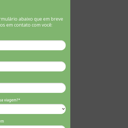
rmulário abaixo que em breve
os em contato com você:
ua viagem?*
em