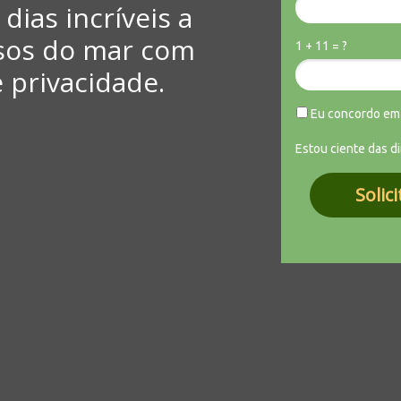
dias incríveis a
sos do mar com
1 + 11 = ?
 privacidade.
Eu concordo em
Estou ciente das d
Solic