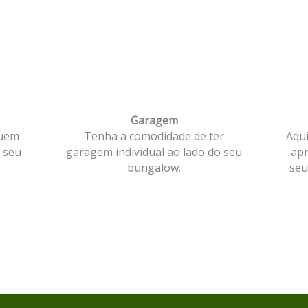
Garagem
suem
Tenha a comodidade de ter
Aqui
o seu
garagem individual ao lado do seu
apr
bungalow.
seu