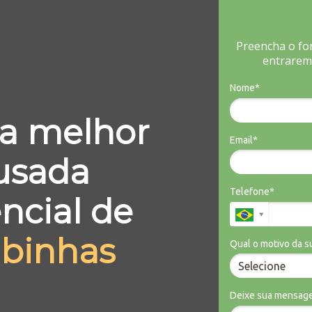
Preencha o fo
entrarem
Nome*
a melhor
Email*
usada
Telefone*
encial de
binhas
Qual o motivo da s
Deixe sua mensag