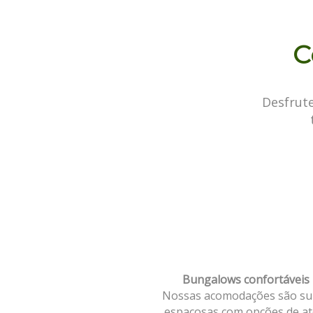
C
Desfrut
Bungalows confortáveis
Nossas acomodações são su
espaçosas com opções de at