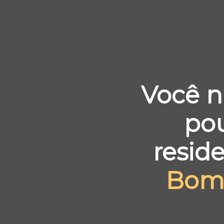
Você n
po
resid
Bom